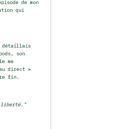
épisode de mon
ation qui
 détaillais
pods, son
le me
au direct »
re fin.
 liberté."