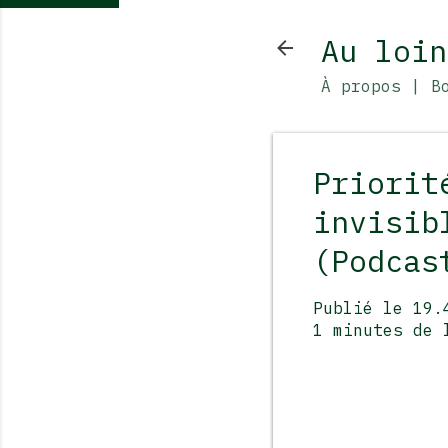
Au loin
À propos
|
B
Priorit
invisib
(Podcas
Publié le
19.
1 minutes de 