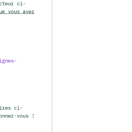
cteur ci-
ue vous avez
ignes-
ires ci-
onnez-vous !