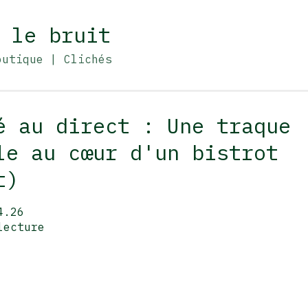
Accéder au contenu principal
 le bruit
outique
|
Clichés
é au direct : Une traque
le au cœur d'un bistrot
t)
4.26
lecture