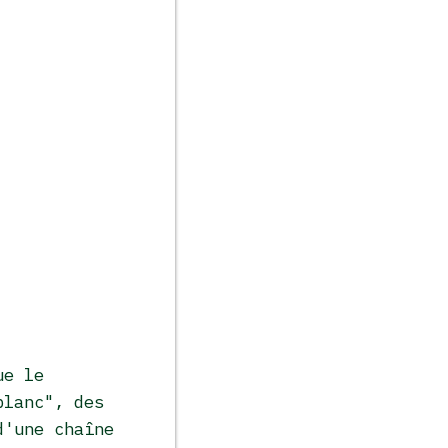
ue le
blanc", des
d'une chaîne